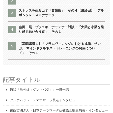
ストレスを生み出す「貪瞋痴」 その４【最終回】 アル
ボムッレ・スマナサーラ
藤田一照 プラユキ・ナラテボー対談：「大乗と小乗を乗
り越え結び合う道」 その１
【基調講演１】「プラムヴィレッジにおける戒律、サン
ガ、 マインドフルネス・トレーニングの関係につい
て」 その１
記事タイトル
原訳「法句経（ダンマパダ）」一日一話
アルボムッレ・スマナサーラ長老インタビュー
佐藤哲朗さん（日本テーラワーダ仏教協会編集局長）インタビュー