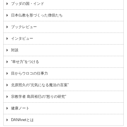
ブッダの国・インド
日本仏教を形づくった僧侶たち
ブックレビュー
インタビュー
対談
“幸せ力”をつける
目からウロコの仕事力
北原照久の“元気になる魔法の言葉”
宗教学者 島田裕巳の“怒りの研究”
健康ノート
DANAnetとは