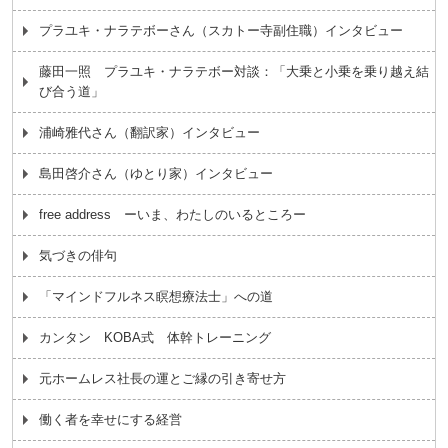
プラユキ・ナラテボーさん（スカトー寺副住職）インタビュー
藤田一照 プラユキ・ナラテボー対談：「大乗と小乗を乗り越え結
び合う道」
浦崎雅代さん（翻訳家）インタビュー
島田啓介さん（ゆとり家）インタビュー
free address ーいま、わたしのいるところー
気づきの俳句
「マインドフルネス瞑想療法士」への道
カンタン KOBA式 体幹トレーニング
元ホームレス社長の運とご縁の引き寄せ方
働く者を幸せにする経営