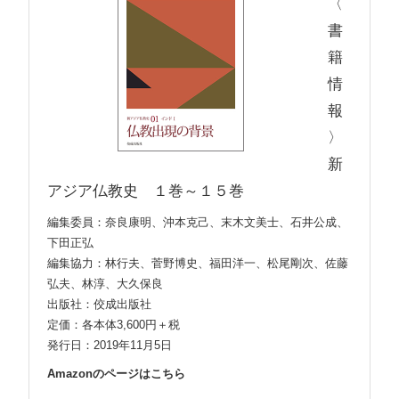
〈
書
籍
情
報
〉
新
アジア仏教史 １巻～１５巻
編集委員：奈良康明、沖本克己、末木文美士、石井公成、
下田正弘
編集協力：林行夫、菅野博史、福田洋一、松尾剛次、佐藤
弘夫、林淳、大久保良
出版社：佼成出版社
定価：各本体3,600円＋税
発行日：2019年11月5日
Amazonのページはこちら