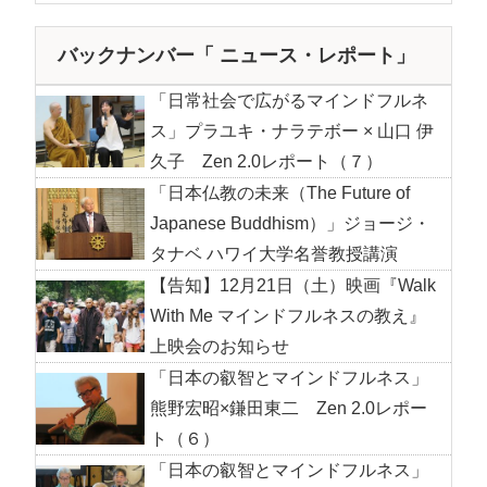
バックナンバー「 ニュース・レポート」
「日常社会で広がるマインドフルネ
ス」プラユキ・ナラテボー × 山口 伊
久子 Zen 2.0レポート（７）
「日本仏教の未来（The Future of
Japanese Buddhism）」ジョージ・
タナベ ハワイ大学名誉教授講演
【告知】12月21日（土）映画『Walk
With Me マインドフルネスの教え』
上映会のお知らせ
「日本の叡智とマインドフルネス」
熊野宏昭×鎌田東二 Zen 2.0レポー
ト（６）
「日本の叡智とマインドフルネス」