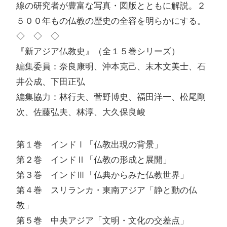
線の研究者が豊富な写真・図版とともに解説。２
５００年もの仏教の歴史の全容を明らかにする。
◇ ◇ ◇
『新アジア仏教史』（全１５巻シリーズ）
編集委員：奈良康明、沖本克己、末木文美士、石
井公成、下田正弘
編集協力：林行夫、菅野博史、福田洋一、松尾剛
次、佐藤弘夫、林淳、大久保良峻
第１巻 インドⅠ「仏教出現の背景」
第２巻 インドⅡ「仏教の形成と展開」
第３巻 インドⅢ「仏典からみた仏教世界」
第４巻 スリランカ・東南アジア「静と動の仏
教」
第５巻 中央アジア「文明・文化の交差点」