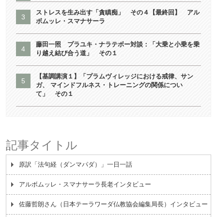
ストレスを生み出す「貪瞋痴」 その４【最終回】 アル
ボムッレ・スマナサーラ
藤田一照 プラユキ・ナラテボー対談：「大乗と小乗を乗
り越え結び合う道」 その１
【基調講演１】「プラムヴィレッジにおける戒律、サン
ガ、 マインドフルネス・トレーニングの関係につい
て」 その１
記事タイトル
原訳「法句経（ダンマパダ）」一日一話
アルボムッレ・スマナサーラ長老インタビュー
佐藤哲朗さん（日本テーラワーダ仏教協会編集局長）インタビュー