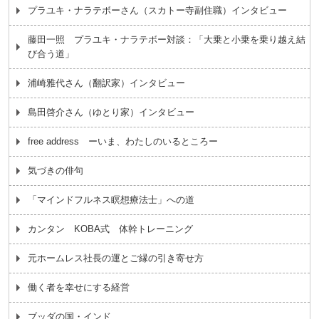
プラユキ・ナラテボーさん（スカトー寺副住職）インタビュー
藤田一照 プラユキ・ナラテボー対談：「大乗と小乗を乗り越え結
び合う道」
浦崎雅代さん（翻訳家）インタビュー
島田啓介さん（ゆとり家）インタビュー
free address ーいま、わたしのいるところー
気づきの俳句
「マインドフルネス瞑想療法士」への道
カンタン KOBA式 体幹トレーニング
元ホームレス社長の運とご縁の引き寄せ方
働く者を幸せにする経営
ブッダの国・インド