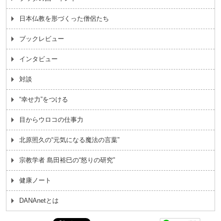
日本仏教を形づくった僧侶たち
ブックレビュー
インタビュー
対談
“幸せ力”をつける
目からウロコの仕事力
北原照久の“元気になる魔法の言葉”
宗教学者 島田裕巳の“怒りの研究”
健康ノート
DANAnetとは