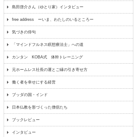
島田啓介さん（ゆとり家）インタビュー
free address ーいま、わたしのいるところー
気づきの俳句
「マインドフルネス瞑想療法士」への道
カンタン KOBA式 体幹トレーニング
元ホームレス社長の運とご縁の引き寄せ方
働く者を幸せにする経営
ブッダの国・インド
日本仏教を形づくった僧侶たち
ブックレビュー
インタビュー