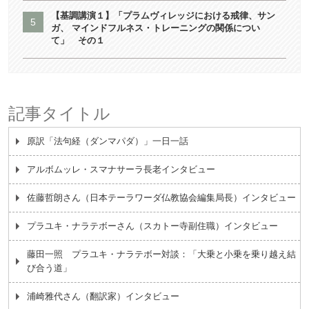
【基調講演１】「プラムヴィレッジにおける戒律、サン
ガ、 マインドフルネス・トレーニングの関係につい
て」 その１
記事タイトル
原訳「法句経（ダンマパダ）」一日一話
アルボムッレ・スマナサーラ長老インタビュー
佐藤哲朗さん（日本テーラワーダ仏教協会編集局長）インタビュー
プラユキ・ナラテボーさん（スカトー寺副住職）インタビュー
藤田一照 プラユキ・ナラテボー対談：「大乗と小乗を乗り越え結
び合う道」
浦崎雅代さん（翻訳家）インタビュー