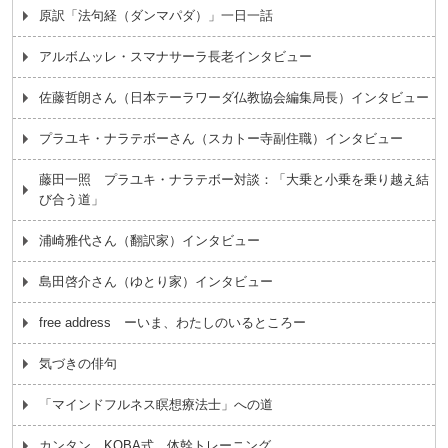
原訳「法句経（ダンマパダ）」一日一話
アルボムッレ・スマナサーラ長老インタビュー
佐藤哲朗さん（日本テーラワーダ仏教協会編集局長）インタビュー
プラユキ・ナラテボーさん（スカトー寺副住職）インタビュー
藤田一照 プラユキ・ナラテボー対談：「大乗と小乗を乗り越え結
び合う道」
浦崎雅代さん（翻訳家）インタビュー
島田啓介さん（ゆとり家）インタビュー
free address ーいま、わたしのいるところー
気づきの俳句
「マインドフルネス瞑想療法士」への道
カンタン KOBA式 体幹トレーニング