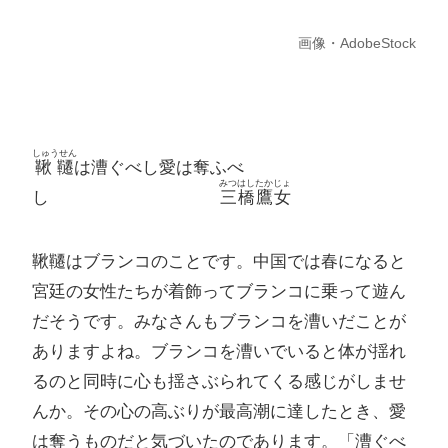
画像・AdobeStock
しゅうせん
鞦韆
は漕ぐべし愛は奪ふべ
みつはし
たかじょ
し
三橋
鷹女
鞦韆はブランコのことです。中国では春になると
宮廷の女性たちが着飾ってブランコに乗って遊ん
だそうです。みなさんもブランコを漕いだことが
ありますよね。ブランコを漕いでいると体が揺れ
るのと同時に心も揺さぶられてくる感じがしませ
んか。その心の高ぶりが最高潮に達したとき、愛
は奪うものだと気づいたのであります。「漕ぐべ