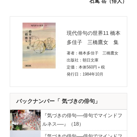
石嶌 岳（俳人）
現代俳句の世界11 橋本
多佳子 三橋鷹女 集
著者：橋本多佳子 三橋鷹女
出版社：朝日文庫
定価：本体560円＋税
発行日：1984年10月
バックナンバー「 気づきの俳句」
『気づきの俳句──俳句でマインドフ
ルネス──』（18）
『気づきの俳句──俳句でマインドフ