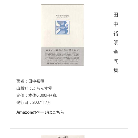
田
中
裕
明
全
句
集
著者：田中裕明
出版社：ふらんす堂
定価：本体6,000円+税
発行日：2007年7月
Amazonのページはこちら