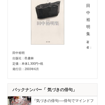
田
中
裕
明
集
著
者：
田中裕明
出版社：邑書林
定価：本体1,300円+税
発行日：2003年6月
バックナンバー「 気づきの俳句」
『気づきの俳句──俳句でマインドフ