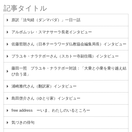
記事タイトル
原訳「法句経（ダンマパダ）」一日一話
アルボムッレ・スマナサーラ長老インタビュー
佐藤哲朗さん（日本テーラワーダ仏教協会編集局長）インタビュー
プラユキ・ナラテボーさん（スカトー寺副住職）インタビュー
藤田一照 プラユキ・ナラテボー対談：「大乗と小乗を乗り越え結
び合う道」
浦崎雅代さん（翻訳家）インタビュー
島田啓介さん（ゆとり家）インタビュー
free address ーいま、わたしのいるところー
気づきの俳句