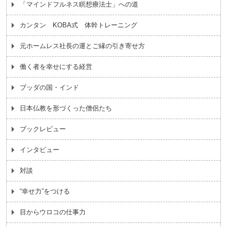
「マインドフルネス瞑想療法士」への道
カンタン KOBA式 体幹トレーニング
元ホームレス社長の運とご縁の引き寄せ方
働く者を幸せにする経営
ブッダの国・インド
日本仏教を形づくった僧侶たち
ブックレビュー
インタビュー
対談
“幸せ力”をつける
目からウロコの仕事力