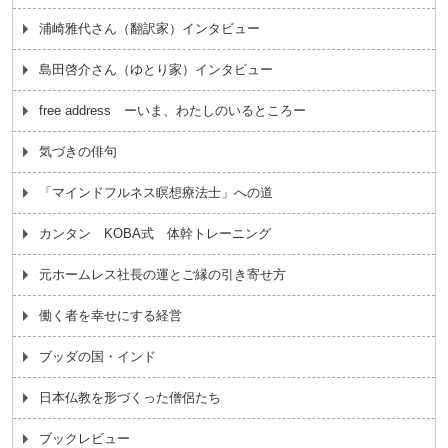
浦崎雅代さん（翻訳家）インタビュー
島田啓介さん（ゆとり家）インタビュー
free address ーいま、わたしのいるところー
気づきの俳句
「マインドフルネス瞑想療法士」への道
カンタン KOBA式 体幹トレーニング
元ホームレス社長の運とご縁の引き寄せ方
働く者を幸せにする経営
ブッダの国・インド
日本仏教を形づくった僧侶たち
ブックレビュー