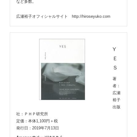
など多数。
広瀬裕子オフィシャルサイト
http://hiroseyuko.com
Y
Ｅ
Ｓ
著
者：
広瀬
裕子
出版
社：ＰＨＰ研究所
定価：本体1,100円＋税
発行日：2019年7月13日