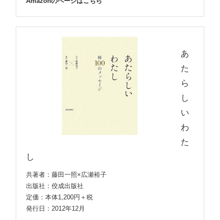
Amazonのページはこちら
あ
た
ら
し
い
わ
た
し
共著者：藤田一照×広瀬裕子
出版社：佼成出版社
定価：本体1,200円＋税
発行日：2012年12月