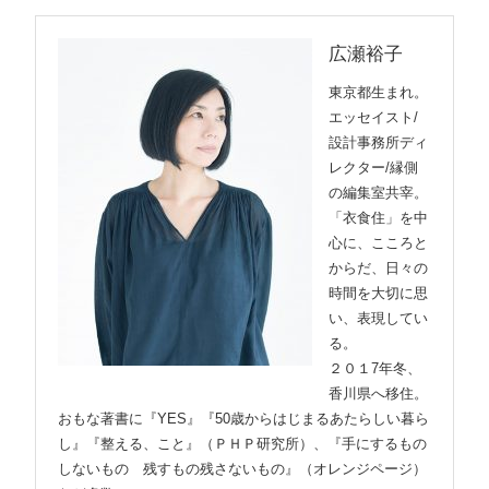
広瀬裕子
東京都生まれ。
エッセイスト/
設計事務所ディ
レクター/縁側
の編集室共宰。
「衣食住」を中
心に、こころと
からだ、日々の
時間を大切に思
い、表現してい
る。
２０１7年冬、
香川県へ移住。
おもな著書に『YES』『50歳からはじまるあたらしい暮ら
し』『整える、こと』（ＰＨＰ研究所）、『手にするもの
しないもの 残すもの残さないもの』（オレンジページ）