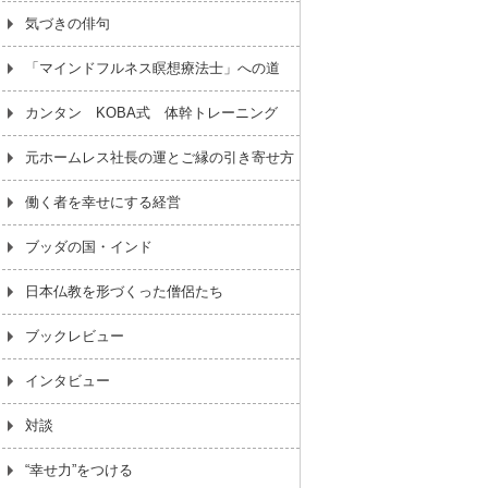
気づきの俳句
「マインドフルネス瞑想療法士」への道
カンタン KOBA式 体幹トレーニング
元ホームレス社長の運とご縁の引き寄せ方
働く者を幸せにする経営
ブッダの国・インド
日本仏教を形づくった僧侶たち
ブックレビュー
インタビュー
対談
“幸せ力”をつける