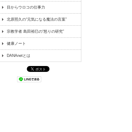
目からウロコの仕事力
北原照久の“元気になる魔法の言葉”
宗教学者 島田裕巳の“怒りの研究”
健康ノート
DANAnetとは