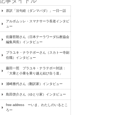
記事タイトル
原訳「法句経（ダンマパダ）」一日一話
アルボムッレ・スマナサーラ長老インタビ
ュー
佐藤哲朗さん（日本テーラワーダ仏教協会
編集局長）インタビュー
プラユキ・ナラテボーさん（スカトー寺副
住職）インタビュー
藤田一照 プラユキ・ナラテボー対談：
「大乗と小乗を乗り越え結び合う道」
浦崎雅代さん（翻訳家）インタビュー
島田啓介さん（ゆとり家）インタビュー
free address ーいま、わたしのいるとこ
ろー