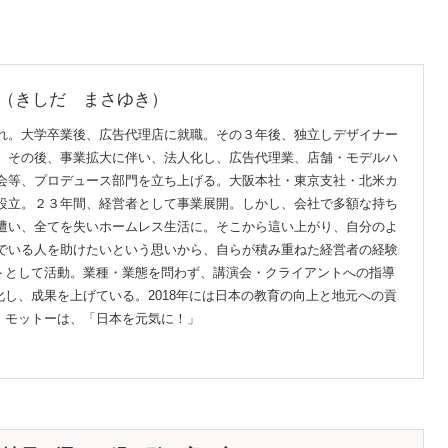
（きしだ まさゆき）
れ。大学卒業後、広告代理店に就職。その３年後、独立しデザイナー
。その後、事業拡大に伴い、法人化し、広告代理業、店舗・モデルハ
会等、プロデュース部門を立ち上げる。大阪本社・東京支社・北米カ
設立。２３年間、経営者として事業展開。しかし、会社で多額な持ち
遭い、全てを失いホームレス生活に。そこから這い上がり、自分のよ
でいる人を助けたいという思いから、自らが積み重ねた経営者の経験
トとして活動。業種・業態を問わず、講演会・クライアントへの指導
し、成果を上げている。2018年には日本の教育の向上と地元への貢
。モットーは、「日本を元気に！」