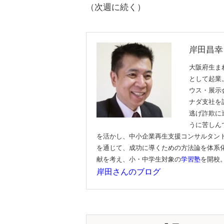
（次週に続く）
岸田昌幸
大阪府生ま
として起業
ウス・展示
ナダ支社を
逃げ詐欺に
うに苦しん
を活かし、中小企業再生支援コンサルタン
を通じて、成功に導くための方法論を体系化
献を考え、小・中学生対象の
学習塾
を開校
岸田さんのブログ