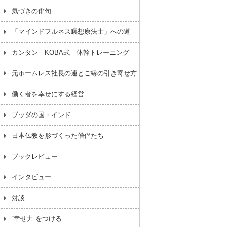
気づきの俳句
「マインドフルネス瞑想療法士」への道
カンタン KOBA式 体幹トレーニング
元ホームレス社長の運とご縁の引き寄せ方
働く者を幸せにする経営
ブッダの国・インド
日本仏教を形づくった僧侶たち
ブックレビュー
インタビュー
対談
“幸せ力”をつける