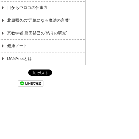
目からウロコの仕事力
北原照久の“元気になる魔法の言葉”
宗教学者 島田裕巳の“怒りの研究”
健康ノート
DANAnetとは