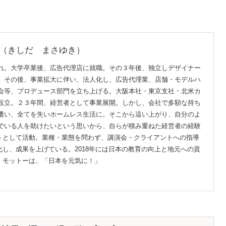
（きしだ まさゆき）
れ。大学卒業後、広告代理店に就職。その３年後、独立しデザイナー
。その後、事業拡大に伴い、法人化し、広告代理業、店舗・モデルハ
会等、プロデュース部門を立ち上げる。大阪本社・東京支社・北米カ
設立。２３年間、経営者として事業展開。しかし、会社で多額な持ち
遭い、全てを失いホームレス生活に。そこから這い上がり、自分のよ
でいる人を助けたいという思いから、自らが積み重ねた経営者の経験
トとして活動。業種・業態を問わず、講演会・クライアントへの指導
し、成果を上げている。2018年には日本の教育の向上と地元への貢
。モットーは、「日本を元気に！」