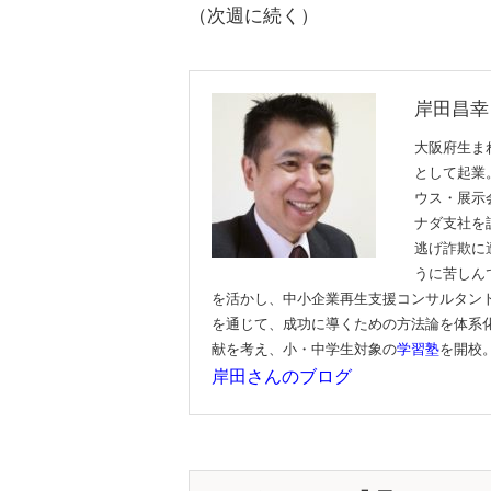
（次週に続く）
岸田昌幸
大阪府生ま
として起業
ウス・展示
ナダ支社を
逃げ詐欺に
うに苦しん
を活かし、中小企業再生支援コンサルタン
を通じて、成功に導くための方法論を体系化
献を考え、小・中学生対象の
学習塾
を開校
岸田さんのブログ