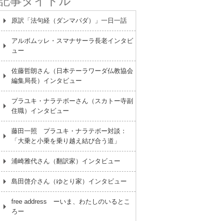
記事タイトル
原訳「法句経（ダンマパダ）」一日一話
アルボムッレ・スマナサーラ長老インタビ
ュー
佐藤哲朗さん（日本テーラワーダ仏教協会
編集局長）インタビュー
プラユキ・ナラテボーさん（スカトー寺副
住職）インタビュー
藤田一照 プラユキ・ナラテボー対談：
「大乗と小乗を乗り越え結び合う道」
浦崎雅代さん（翻訳家）インタビュー
島田啓介さん（ゆとり家）インタビュー
free address ーいま、わたしのいるとこ
ろー